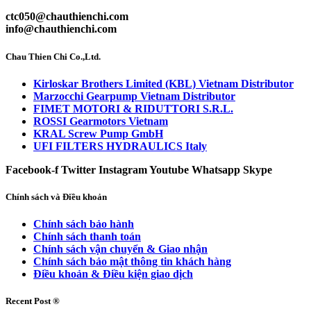
ctc050@chauthienchi.com
info@chauthienchi.com
Chau Thien Chi Co.,Ltd.
Kirloskar Brothers Limited (KBL) Vietnam Distributor
Marzocchi Gearpump Vietnam Distributor
FIMET MOTORI & RIDUTTORI S.R.L.
ROSSI Gearmotors Vietnam
KRAL Screw Pump GmbH
UFI FILTERS HYDRAULICS Italy
Facebook-f
Twitter
Instagram
Youtube
Whatsapp
Skype
Chính sách và Điều khoản
Chính sách bảo hành
Chính sách thanh toán
Chính sách vận chuyển & Giao nhận
Chính sách bảo mật thông tin khách hàng
Điều khoản & Điều kiện giao dịch
Recent Post ®