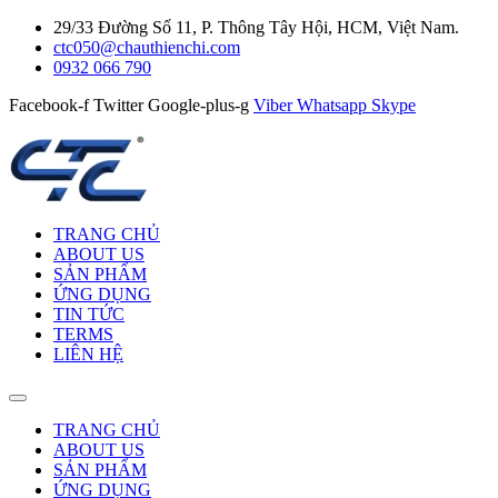
29/33 Đường Số 11, P. Thông Tây Hội, HCM, Việt Nam.
ctc050@chauthienchi.com
0932 066 790
Facebook-f
Twitter
Google-plus-g
Viber
Whatsapp
Skype
TRANG CHỦ
ABOUT US
SẢN PHẨM
ỨNG DỤNG
TIN TỨC
TERMS
LIÊN HỆ
TRANG CHỦ
ABOUT US
SẢN PHẨM
ỨNG DỤNG