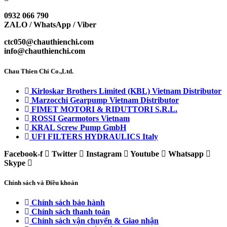
0932 066 790
ZALO / WhatsApp / Viber
ctc050@chauthienchi.com
info@chauthienchi.com
Chau Thien Chi Co.,Ltd.
Kirloskar Brothers Limited (KBL) Vietnam Distributor
Marzocchi Gearpump Vietnam Distributor
FIMET MOTORI & RIDUTTORI S.R.L.
ROSSI Gearmotors Vietnam
KRAL Screw Pump GmbH
UFI FILTERS HYDRAULICS Italy
Facebook-f
Twitter
Instagram
Youtube
Whatsapp
Skype
Chính sách và Điều khoản
Chính sách bảo hành
Chính sách thanh toán
Chính sách vận chuyển & Giao nhận