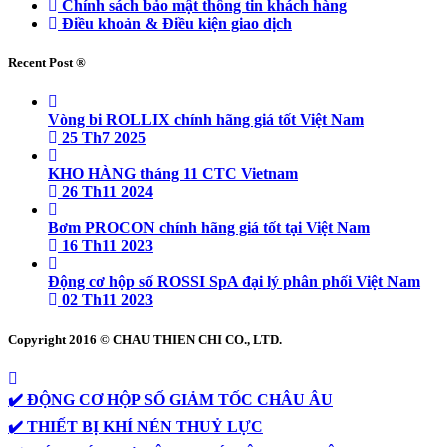
Chính sách bảo mật thông tin khách hàng
Điều khoản & Điều kiện giao dịch
Recent Post ®
Vòng bi ROLLIX chính hãng giá tốt Việt Nam
25 Th7 2025
KHO HÀNG tháng 11 CTC Vietnam
26 Th11 2024
Bơm PROCON chính hãng giá tốt tại Việt Nam
16 Th11 2023
Động cơ hộp số ROSSI SpA đại lý phân phối Việt Nam
02 Th11 2023
Copyright 2016 © CHAU THIEN CHI CO., LTD.
✔️ ĐỘNG CƠ HỘP SỐ GIẢM TỐC CHÂU ÂU
✔️ THIẾT BỊ KHÍ NÉN THUỶ LỰC