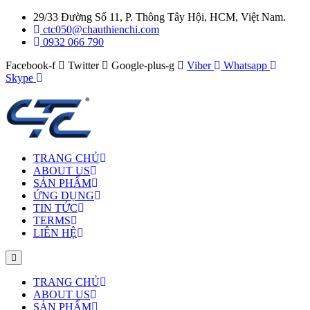
29/33 Đường Số 11, P. Thông Tây Hội, HCM, Việt Nam.
ctc050@chauthienchi.com
0932 066 790
Facebook-f
Twitter
Google-plus-g
Viber
Whatsapp
Skype
TRANG CHỦ
ABOUT US
SẢN PHẨM
ỨNG DỤNG
TIN TỨC
TERMS
LIÊN HỆ
TRANG CHỦ
ABOUT US
SẢN PHẨM