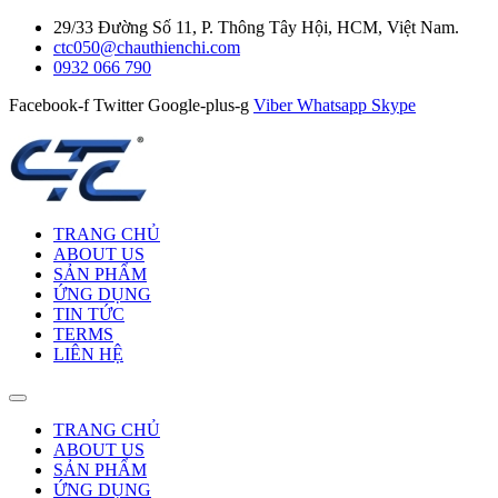
29/33 Đường Số 11, P. Thông Tây Hội, HCM, Việt Nam.
ctc050@chauthienchi.com
0932 066 790
Facebook-f
Twitter
Google-plus-g
Viber
Whatsapp
Skype
TRANG CHỦ
ABOUT US
SẢN PHẨM
ỨNG DỤNG
TIN TỨC
TERMS
LIÊN HỆ
TRANG CHỦ
ABOUT US
SẢN PHẨM
ỨNG DỤNG