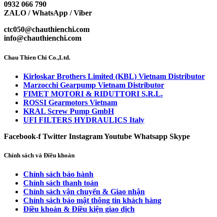
0932 066 790
ZALO / WhatsApp / Viber
ctc050@chauthienchi.com
info@chauthienchi.com
Chau Thien Chi Co.,Ltd.
Kirloskar Brothers Limited (KBL) Vietnam Distributor
Marzocchi Gearpump Vietnam Distributor
FIMET MOTORI & RIDUTTORI S.R.L.
ROSSI Gearmotors Vietnam
KRAL Screw Pump GmbH
UFI FILTERS HYDRAULICS Italy
Facebook-f
Twitter
Instagram
Youtube
Whatsapp
Skype
Chính sách và Điều khoản
Chính sách bảo hành
Chính sách thanh toán
Chính sách vận chuyển & Giao nhận
Chính sách bảo mật thông tin khách hàng
Điều khoản & Điều kiện giao dịch