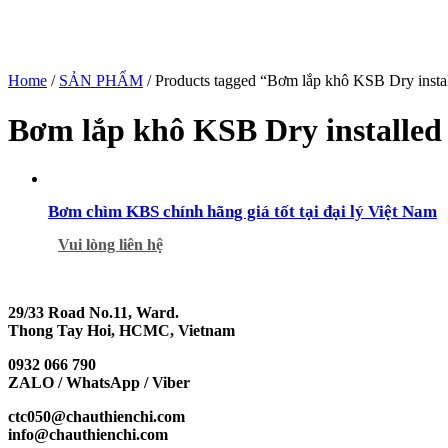
Home
/
SẢN PHẨM
/ Products tagged “Bơm lắp khô KSB Dry insta
Bơm lắp khô KSB Dry installe
Bơm chìm KBS chính hãng giá tốt tại đại lý Việt Nam
Vui lòng liên hệ
29/33 Road No.11, Ward.
Thong Tay Hoi, HCMC, Vietnam
0932 066 790
ZALO / WhatsApp / Viber
ctc050@chauthienchi.com
info@chauthienchi.com