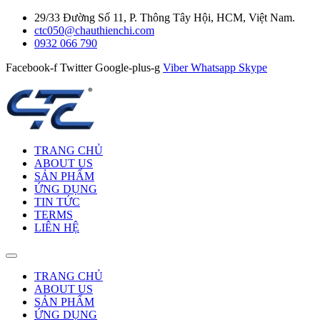
29/33 Đường Số 11, P. Thông Tây Hội, HCM, Việt Nam.
ctc050@chauthienchi.com
0932 066 790
Facebook-f
Twitter
Google-plus-g
Viber
Whatsapp
Skype
TRANG CHỦ
ABOUT US
SẢN PHẨM
ỨNG DỤNG
TIN TỨC
TERMS
LIÊN HỆ
TRANG CHỦ
ABOUT US
SẢN PHẨM
ỨNG DỤNG