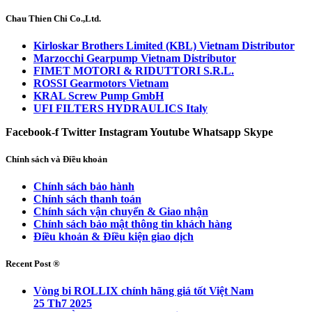
Chau Thien Chi Co.,Ltd.
Kirloskar Brothers Limited (KBL) Vietnam Distributor
Marzocchi Gearpump Vietnam Distributor
FIMET MOTORI & RIDUTTORI S.R.L.
ROSSI Gearmotors Vietnam
KRAL Screw Pump GmbH
UFI FILTERS HYDRAULICS Italy
Facebook-f
Twitter
Instagram
Youtube
Whatsapp
Skype
Chính sách và Điều khoản
Chính sách bảo hành
Chính sách thanh toán
Chính sách vận chuyển & Giao nhận
Chính sách bảo mật thông tin khách hàng
Điều khoản & Điều kiện giao dịch
Recent Post ®
Vòng bi ROLLIX chính hãng giá tốt Việt Nam
25 Th7 2025