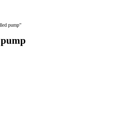
lled pump”
d pump