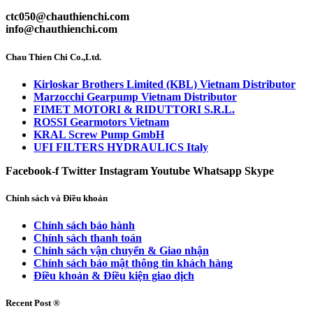
ctc050@chauthienchi.com
info@chauthienchi.com
Chau Thien Chi Co.,Ltd.
Kirloskar Brothers Limited (KBL) Vietnam Distributor
Marzocchi Gearpump Vietnam Distributor
FIMET MOTORI & RIDUTTORI S.R.L.
ROSSI Gearmotors Vietnam
KRAL Screw Pump GmbH
UFI FILTERS HYDRAULICS Italy
Facebook-f
Twitter
Instagram
Youtube
Whatsapp
Skype
Chính sách và Điều khoản
Chính sách bảo hành
Chính sách thanh toán
Chính sách vận chuyển & Giao nhận
Chính sách bảo mật thông tin khách hàng
Điều khoản & Điều kiện giao dịch
Recent Post ®