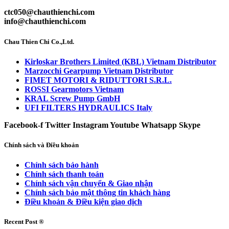
ctc050@chauthienchi.com
info@chauthienchi.com
Chau Thien Chi Co.,Ltd.
Kirloskar Brothers Limited (KBL) Vietnam Distributor
Marzocchi Gearpump Vietnam Distributor
FIMET MOTORI & RIDUTTORI S.R.L.
ROSSI Gearmotors Vietnam
KRAL Screw Pump GmbH
UFI FILTERS HYDRAULICS Italy
Facebook-f
Twitter
Instagram
Youtube
Whatsapp
Skype
Chính sách và Điều khoản
Chính sách bảo hành
Chính sách thanh toán
Chính sách vận chuyển & Giao nhận
Chính sách bảo mật thông tin khách hàng
Điều khoản & Điều kiện giao dịch
Recent Post ®