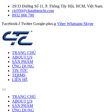
29/33 Đường Số 11, P. Thông Tây Hội, HCM, Việt Nam.
ctc050@chauthienchi.com
0932 066 790
Facebook-f
Twitter
Google-plus-g
Viber
Whatsapp
Skype
TRANG CHỦ
ABOUT US
SẢN PHẨM
ỨNG DỤNG
TIN TỨC
TERMS
LIÊN HỆ
TRANG CHỦ
ABOUT US
SẢN PHẨM
ỨNG DỤNG