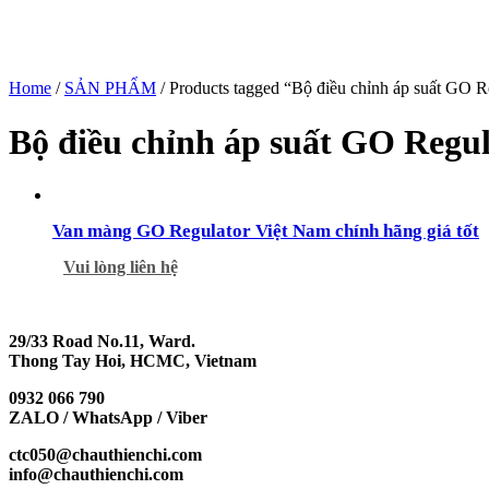
Home
/
SẢN PHẨM
/ Products tagged “Bộ điều chỉnh áp suất GO R
Bộ điều chỉnh áp suất GO Regu
Van màng GO Regulator Việt Nam chính hãng giá tốt
Vui lòng liên hệ
29/33 Road No.11, Ward.
Thong Tay Hoi, HCMC, Vietnam
0932 066 790
ZALO / WhatsApp / Viber
ctc050@chauthienchi.com
info@chauthienchi.com