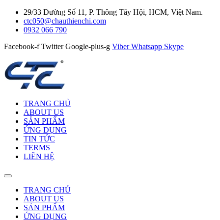
29/33 Đường Số 11, P. Thông Tây Hội, HCM, Việt Nam.
ctc050@chauthienchi.com
0932 066 790
Facebook-f
Twitter
Google-plus-g
Viber
Whatsapp
Skype
TRANG CHỦ
ABOUT US
SẢN PHẨM
ỨNG DỤNG
TIN TỨC
TERMS
LIÊN HỆ
TRANG CHỦ
ABOUT US
SẢN PHẨM
ỨNG DỤNG