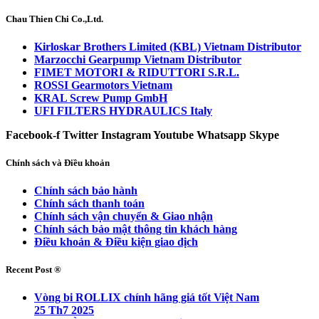
Chau Thien Chi Co.,Ltd.
Kirloskar Brothers Limited (KBL) Vietnam Distributor
Marzocchi Gearpump Vietnam Distributor
FIMET MOTORI & RIDUTTORI S.R.L.
ROSSI Gearmotors Vietnam
KRAL Screw Pump GmbH
UFI FILTERS HYDRAULICS Italy
Facebook-f
Twitter
Instagram
Youtube
Whatsapp
Skype
Chính sách và Điều khoản
Chính sách bảo hành
Chính sách thanh toán
Chính sách vận chuyển & Giao nhận
Chính sách bảo mật thông tin khách hàng
Điều khoản & Điều kiện giao dịch
Recent Post ®
Vòng bi ROLLIX chính hãng giá tốt Việt Nam
25 Th7 2025