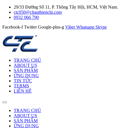
29/33 Đường Số 11, P. Thông Tây Hội, HCM, Việt Nam.
ctc050@chauthienchi.com
0932 066 790
Facebook-f
Twitter
Google-plus-g
Viber
Whatsapp
Skype
TRANG CHỦ
ABOUT US
SẢN PHẨM
ỨNG DỤNG
TIN TỨC
TERMS
LIÊN HỆ
TRANG CHỦ
ABOUT US
SẢN PHẨM
ỨNG DỤNG