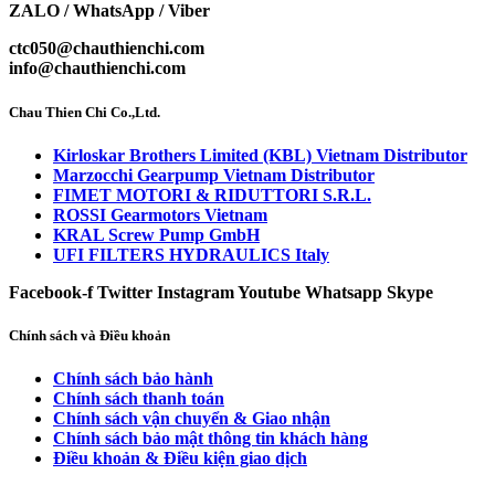
ZALO / WhatsApp / Viber
ctc050@chauthienchi.com
info@chauthienchi.com
Chau Thien Chi Co.,Ltd.
Kirloskar Brothers Limited (KBL) Vietnam Distributor
Marzocchi Gearpump Vietnam Distributor
FIMET MOTORI & RIDUTTORI S.R.L.
ROSSI Gearmotors Vietnam
KRAL Screw Pump GmbH
UFI FILTERS HYDRAULICS Italy
Facebook-f
Twitter
Instagram
Youtube
Whatsapp
Skype
Chính sách và Điều khoản
Chính sách bảo hành
Chính sách thanh toán
Chính sách vận chuyển & Giao nhận
Chính sách bảo mật thông tin khách hàng
Điều khoản & Điều kiện giao dịch