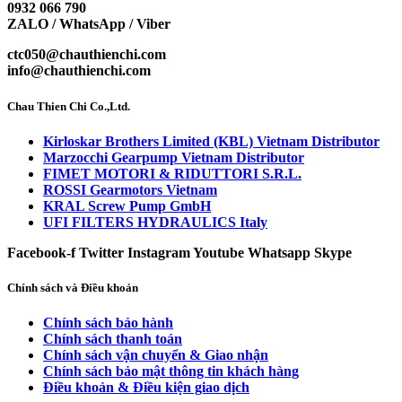
0932 066 790
ZALO / WhatsApp / Viber
ctc050@chauthienchi.com
info@chauthienchi.com
Chau Thien Chi Co.,Ltd.
Kirloskar Brothers Limited (KBL) Vietnam Distributor
Marzocchi Gearpump Vietnam Distributor
FIMET MOTORI & RIDUTTORI S.R.L.
ROSSI Gearmotors Vietnam
KRAL Screw Pump GmbH
UFI FILTERS HYDRAULICS Italy
Facebook-f
Twitter
Instagram
Youtube
Whatsapp
Skype
Chính sách và Điều khoản
Chính sách bảo hành
Chính sách thanh toán
Chính sách vận chuyển & Giao nhận
Chính sách bảo mật thông tin khách hàng
Điều khoản & Điều kiện giao dịch