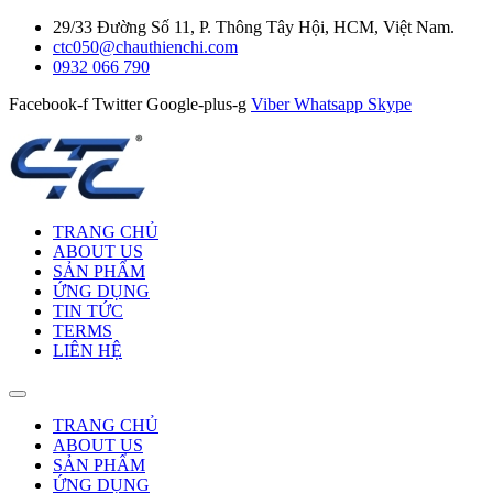
29/33 Đường Số 11, P. Thông Tây Hội, HCM, Việt Nam.
ctc050@chauthienchi.com
0932 066 790
Facebook-f
Twitter
Google-plus-g
Viber
Whatsapp
Skype
TRANG CHỦ
ABOUT US
SẢN PHẨM
ỨNG DỤNG
TIN TỨC
TERMS
LIÊN HỆ
TRANG CHỦ
ABOUT US
SẢN PHẨM
ỨNG DỤNG