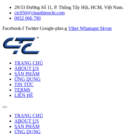
29/33 Đường Số 11, P. Thông Tây Hội, HCM, Việt Nam.
ctc050@chauthienchi.com
0932 066 790
Facebook-f
Twitter
Google-plus-g
Viber
Whatsapp
Skype
TRANG CHỦ
ABOUT US
SẢN PHẨM
ỨNG DỤNG
TIN TỨC
TERMS
LIÊN HỆ
TRANG CHỦ
ABOUT US
SẢN PHẨM
ỨNG DỤNG