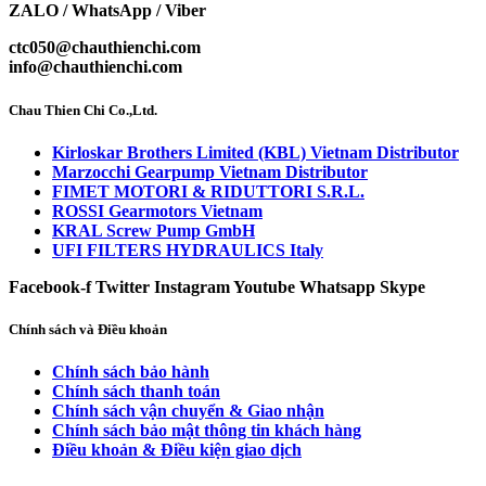
ZALO / WhatsApp / Viber
ctc050@chauthienchi.com
info@chauthienchi.com
Chau Thien Chi Co.,Ltd.
Kirloskar Brothers Limited (KBL) Vietnam Distributor
Marzocchi Gearpump Vietnam Distributor
FIMET MOTORI & RIDUTTORI S.R.L.
ROSSI Gearmotors Vietnam
KRAL Screw Pump GmbH
UFI FILTERS HYDRAULICS Italy
Facebook-f
Twitter
Instagram
Youtube
Whatsapp
Skype
Chính sách và Điều khoản
Chính sách bảo hành
Chính sách thanh toán
Chính sách vận chuyển & Giao nhận
Chính sách bảo mật thông tin khách hàng
Điều khoản & Điều kiện giao dịch