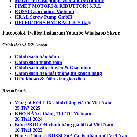
Marzocchi Gearpump Vietnam Distributor
FIMET MOTORI & RIDUTTORI S.R.L.
ROSSI Gearmotors Vietnam
KRAL Screw Pump GmbH
UFI FILTERS HYDRAULICS Italy
Facebook-f
Twitter
Instagram
Youtube
Whatsapp
Skype
Chính sách và Điều khoản
Chính sách bảo hành
Chính sách thanh toán
Chính sách vận chuyển & Giao nhận
Chính sách bảo mật thông tin khách hàng
Điều khoản & Điều kiện giao dịch
Recent Post ®
Vòng bi ROLLIX chính hãng giá tốt Việt Nam
25 Th7 2025
KHO HÀNG tháng 11 CTC Vietnam
26 Th11 2024
Bơm PROCON chính hãng giá tốt tại Việt Nam
16 Th11 2023
Động cơ hộp số ROSSI SpA đại lý phân phối Việt Nam