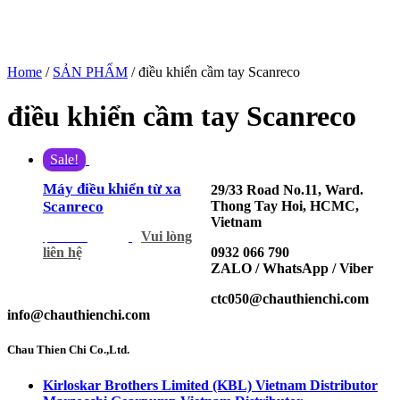
Home
/
SẢN PHẨM
/ điều khiển cầm tay Scanreco
điều khiển cầm tay Scanreco
Sale!
Máy điều khiển từ xa
29/33 Road No.11, Ward.
Thong Tay Hoi, HCMC,
Scanreco
Vietnam
Vui lòng
$
700.00
$
645.00
0932 066 790
liên hệ
ZALO / WhatsApp / Viber
ctc050@chauthienchi.com
info@chauthienchi.com
Chau Thien Chi Co.,Ltd.
Kirloskar Brothers Limited (KBL) Vietnam Distributor