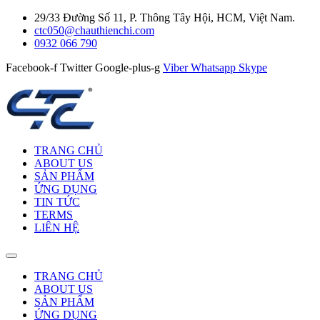
29/33 Đường Số 11, P. Thông Tây Hội, HCM, Việt Nam.
ctc050@chauthienchi.com
0932 066 790
Facebook-f
Twitter
Google-plus-g
Viber
Whatsapp
Skype
TRANG CHỦ
ABOUT US
SẢN PHẨM
ỨNG DỤNG
TIN TỨC
TERMS
LIÊN HỆ
TRANG CHỦ
ABOUT US
SẢN PHẨM
ỨNG DỤNG