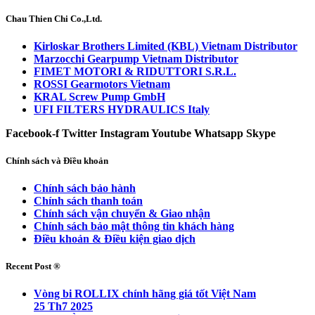
Chau Thien Chi Co.,Ltd.
Kirloskar Brothers Limited (KBL) Vietnam Distributor
Marzocchi Gearpump Vietnam Distributor
FIMET MOTORI & RIDUTTORI S.R.L.
ROSSI Gearmotors Vietnam
KRAL Screw Pump GmbH
UFI FILTERS HYDRAULICS Italy
Facebook-f
Twitter
Instagram
Youtube
Whatsapp
Skype
Chính sách và Điều khoản
Chính sách bảo hành
Chính sách thanh toán
Chính sách vận chuyển & Giao nhận
Chính sách bảo mật thông tin khách hàng
Điều khoản & Điều kiện giao dịch
Recent Post ®
Vòng bi ROLLIX chính hãng giá tốt Việt Nam
25 Th7 2025