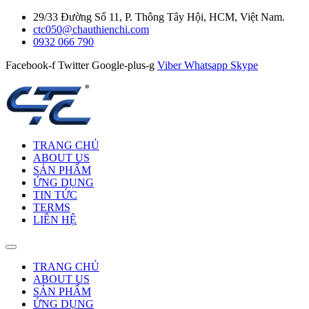
29/33 Đường Số 11, P. Thông Tây Hội, HCM, Việt Nam.
ctc050@chauthienchi.com
0932 066 790
Facebook-f
Twitter
Google-plus-g
Viber
Whatsapp
Skype
TRANG CHỦ
ABOUT US
SẢN PHẨM
ỨNG DỤNG
TIN TỨC
TERMS
LIÊN HỆ
TRANG CHỦ
ABOUT US
SẢN PHẨM
ỨNG DỤNG