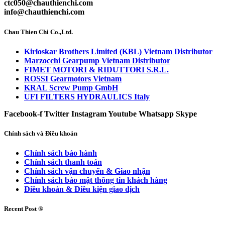
ctc050@chauthienchi.com
info@chauthienchi.com
Chau Thien Chi Co.,Ltd.
Kirloskar Brothers Limited (KBL) Vietnam Distributor
Marzocchi Gearpump Vietnam Distributor
FIMET MOTORI & RIDUTTORI S.R.L.
ROSSI Gearmotors Vietnam
KRAL Screw Pump GmbH
UFI FILTERS HYDRAULICS Italy
Facebook-f
Twitter
Instagram
Youtube
Whatsapp
Skype
Chính sách và Điều khoản
Chính sách bảo hành
Chính sách thanh toán
Chính sách vận chuyển & Giao nhận
Chính sách bảo mật thông tin khách hàng
Điều khoản & Điều kiện giao dịch
Recent Post ®