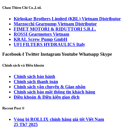
Chau Thien Chi Co.,Ltd.
Kirloskar Brothers Limited (KBL) Vietnam Distributor
Marzocchi Gearpump Vietnam Distributor
FIMET MOTORI & RIDUTTORI S.R.L.
ROSSI Gearmotors Vietnam
KRAL Screw Pump GmbH
UFI FILTERS HYDRAULICS Italy
Facebook-f
Twitter
Instagram
Youtube
Whatsapp
Skype
Chính sách và Điều khoản
Chính sách bảo hành
Chính sách thanh toán
Chính sách vận chuyển & Giao nhận
Chính sách bảo mật thông tin khách hàng
Điều khoản & Điều kiện giao dịch
Recent Post ®
Vòng bi ROLLIX chính hãng giá tốt Việt Nam
25 Th7 2025