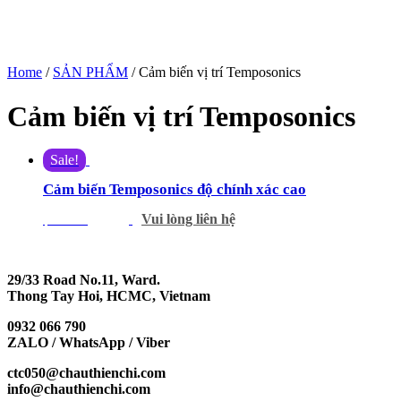
Home
/
SẢN PHẨM
/ Cảm biến vị trí Temposonics
Cảm biến vị trí Temposonics
Sale!
Cảm biến Temposonics độ chính xác cao
Vui lòng liên hệ
$
555.00
$
500.00
29/33 Road No.11, Ward.
Thong Tay Hoi, HCMC, Vietnam
0932 066 790
ZALO / WhatsApp / Viber
ctc050@chauthienchi.com
info@chauthienchi.com