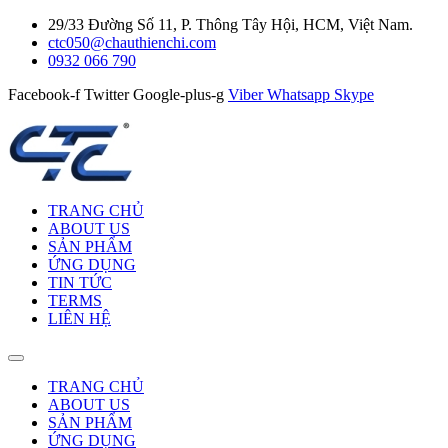
29/33 Đường Số 11, P. Thông Tây Hội, HCM, Việt Nam.
ctc050@chauthienchi.com
0932 066 790
Facebook-f
Twitter
Google-plus-g
Viber
Whatsapp
Skype
TRANG CHỦ
ABOUT US
SẢN PHẨM
ỨNG DỤNG
TIN TỨC
TERMS
LIÊN HỆ
TRANG CHỦ
ABOUT US
SẢN PHẨM
ỨNG DỤNG