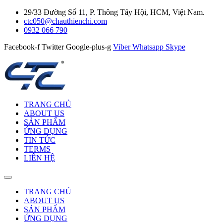
29/33 Đường Số 11, P. Thông Tây Hội, HCM, Việt Nam.
ctc050@chauthienchi.com
0932 066 790
Facebook-f
Twitter
Google-plus-g
Viber
Whatsapp
Skype
TRANG CHỦ
ABOUT US
SẢN PHẨM
ỨNG DỤNG
TIN TỨC
TERMS
LIÊN HỆ
TRANG CHỦ
ABOUT US
SẢN PHẨM
ỨNG DỤNG