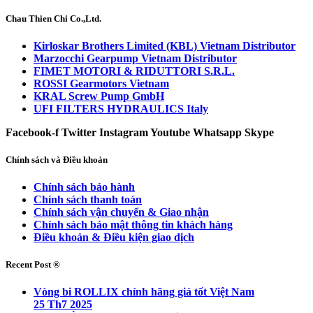
Chau Thien Chi Co.,Ltd.
Kirloskar Brothers Limited (KBL) Vietnam Distributor
Marzocchi Gearpump Vietnam Distributor
FIMET MOTORI & RIDUTTORI S.R.L.
ROSSI Gearmotors Vietnam
KRAL Screw Pump GmbH
UFI FILTERS HYDRAULICS Italy
Facebook-f
Twitter
Instagram
Youtube
Whatsapp
Skype
Chính sách và Điều khoản
Chính sách bảo hành
Chính sách thanh toán
Chính sách vận chuyển & Giao nhận
Chính sách bảo mật thông tin khách hàng
Điều khoản & Điều kiện giao dịch
Recent Post ®
Vòng bi ROLLIX chính hãng giá tốt Việt Nam
25 Th7 2025