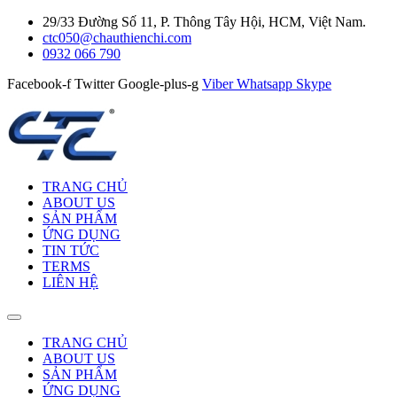
29/33 Đường Số 11, P. Thông Tây Hội, HCM, Việt Nam.
ctc050@chauthienchi.com
0932 066 790
Facebook-f
Twitter
Google-plus-g
Viber
Whatsapp
Skype
TRANG CHỦ
ABOUT US
SẢN PHẨM
ỨNG DỤNG
TIN TỨC
TERMS
LIÊN HỆ
TRANG CHỦ
ABOUT US
SẢN PHẨM
ỨNG DỤNG