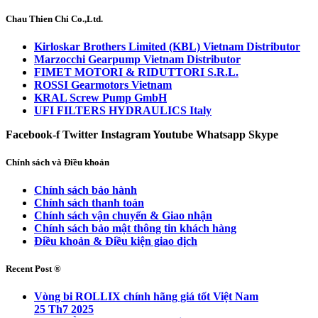
Chau Thien Chi Co.,Ltd.
Kirloskar Brothers Limited (KBL) Vietnam Distributor
Marzocchi Gearpump Vietnam Distributor
FIMET MOTORI & RIDUTTORI S.R.L.
ROSSI Gearmotors Vietnam
KRAL Screw Pump GmbH
UFI FILTERS HYDRAULICS Italy
Facebook-f
Twitter
Instagram
Youtube
Whatsapp
Skype
Chính sách và Điều khoản
Chính sách bảo hành
Chính sách thanh toán
Chính sách vận chuyển & Giao nhận
Chính sách bảo mật thông tin khách hàng
Điều khoản & Điều kiện giao dịch
Recent Post ®
Vòng bi ROLLIX chính hãng giá tốt Việt Nam
25 Th7 2025