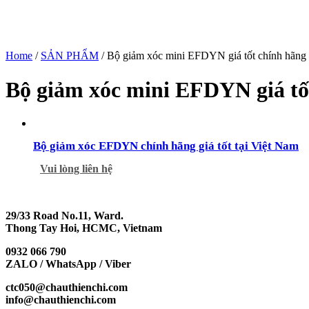
Home
/
SẢN PHẨM
/ Bộ giảm xóc mini EFDYN giá tốt chính hãng
Bộ giảm xóc mini EFDYN giá tố
Bộ giảm xóc EFDYN chính hãng giá tốt tại Việt Nam
Vui lòng liên hệ
29/33 Road No.11, Ward.
Thong Tay Hoi, HCMC, Vietnam
0932 066 790
ZALO / WhatsApp / Viber
ctc050@chauthienchi.com
info@chauthienchi.com