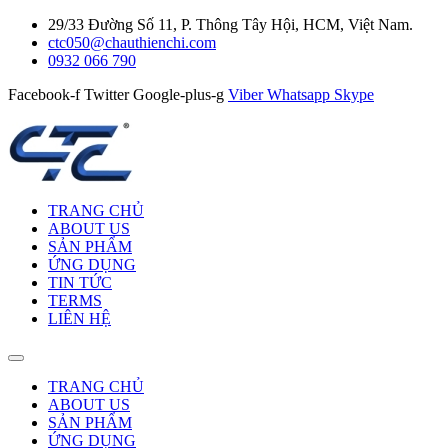
29/33 Đường Số 11, P. Thông Tây Hội, HCM, Việt Nam.
ctc050@chauthienchi.com
0932 066 790
Facebook-f
Twitter
Google-plus-g
Viber
Whatsapp
Skype
TRANG CHỦ
ABOUT US
SẢN PHẨM
ỨNG DỤNG
TIN TỨC
TERMS
LIÊN HỆ
TRANG CHỦ
ABOUT US
SẢN PHẨM
ỨNG DỤNG