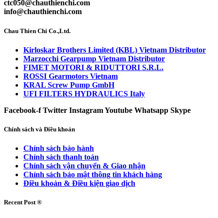
ctc050@chauthienchi.com
info@chauthienchi.com
Chau Thien Chi Co.,Ltd.
Kirloskar Brothers Limited (KBL) Vietnam Distributor
Marzocchi Gearpump Vietnam Distributor
FIMET MOTORI & RIDUTTORI S.R.L.
ROSSI Gearmotors Vietnam
KRAL Screw Pump GmbH
UFI FILTERS HYDRAULICS Italy
Facebook-f
Twitter
Instagram
Youtube
Whatsapp
Skype
Chính sách và Điều khoản
Chính sách bảo hành
Chính sách thanh toán
Chính sách vận chuyển & Giao nhận
Chính sách bảo mật thông tin khách hàng
Điều khoản & Điều kiện giao dịch
Recent Post ®