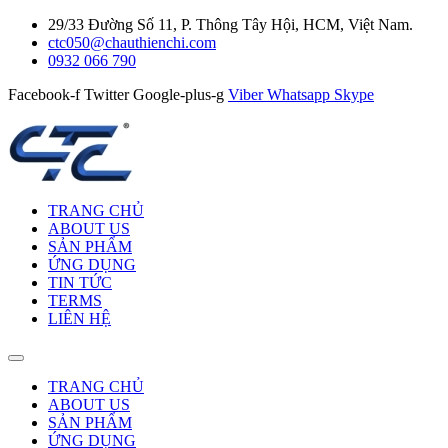
29/33 Đường Số 11, P. Thông Tây Hội, HCM, Việt Nam.
ctc050@chauthienchi.com
0932 066 790
Facebook-f
Twitter
Google-plus-g
Viber
Whatsapp
Skype
TRANG CHỦ
ABOUT US
SẢN PHẨM
ỨNG DỤNG
TIN TỨC
TERMS
LIÊN HỆ
TRANG CHỦ
ABOUT US
SẢN PHẨM
ỨNG DỤNG