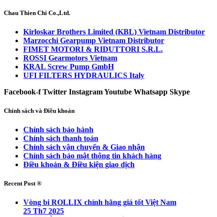
Chau Thien Chi Co.,Ltd.
Kirloskar Brothers Limited (KBL) Vietnam Distributor
Marzocchi Gearpump Vietnam Distributor
FIMET MOTORI & RIDUTTORI S.R.L.
ROSSI Gearmotors Vietnam
KRAL Screw Pump GmbH
UFI FILTERS HYDRAULICS Italy
Facebook-f
Twitter
Instagram
Youtube
Whatsapp
Skype
Chính sách và Điều khoản
Chính sách bảo hành
Chính sách thanh toán
Chính sách vận chuyển & Giao nhận
Chính sách bảo mật thông tin khách hàng
Điều khoản & Điều kiện giao dịch
Recent Post ®
Vòng bi ROLLIX chính hãng giá tốt Việt Nam
25 Th7 2025